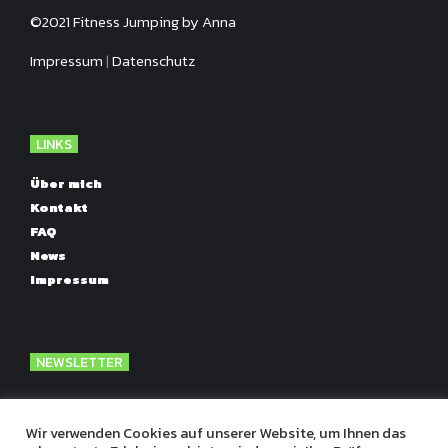
©2021 Fitness Jumping by Anna
Impressum
|
Datenschutz
LINKS
Über mich
Kontakt
FAQ
News
Impressum
NEWSLETTER
Momentan nicht Verfügbar
News und Angebote
Wir verwenden Cookies auf unserer Website, um Ihnen das