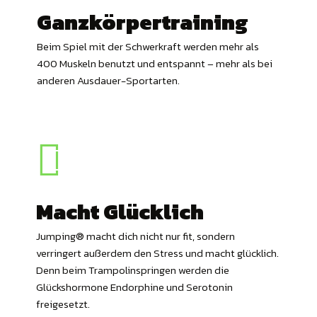
Ganzkörpertraining
Beim Spiel mit der Schwerkraft werden mehr als
400 Muskeln benutzt und entspannt – mehr als bei
anderen Ausdauer-Sportarten.
Macht Glücklich
Einfacher Sport
Jumping®️ macht dich nicht nur fit, sondern
verringert außerdem den Stress und macht glücklich.
Jumping®️ hat nichts mit einer komplizierten
Denn beim Trampolinspringen werden die
Choreografie zu tun, denn das Training wird auf
Glückshormone Endorphine und Serotonin
einfachen Sprüngen aufgebaut und bietet auch
freigesetzt.
Anfängern ein erfüllendes und mitreißendes