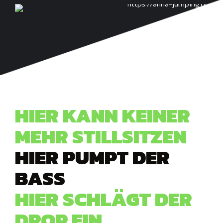
HIER KANN KEINER
MEHR STILLSITZEN
HIER PUMPT DER
BASS
HIER SCHLÄGT DER
DROP EIN